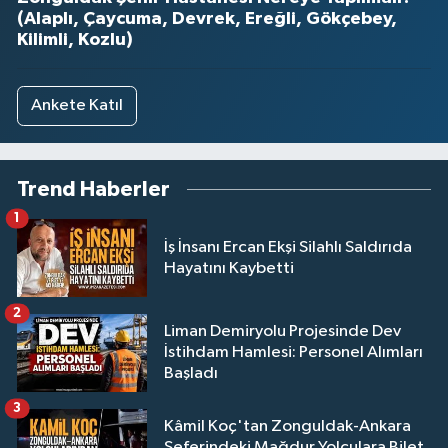
(Alaplı, Çaycuma, Devrek, Ereğli, Gökçebey,
Kilimli, Kozlu)
Ankete Katıl
Trend Haberler
1
İş İnsanı Ercan Ekşi Silahlı Saldırıda
Hayatını Kaybetti
2
Liman Demiryolu Projesinde Dev
İstihdam Hamlesi: Personel Alımları
Başladı
3
Kâmil Koç'tan Zonguldak-Ankara
Seferindeki Mağdur Yolculara Bilet