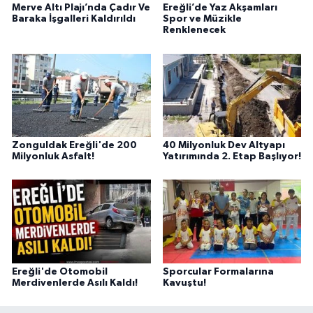
Merve Altı Plajı’nda Çadır Ve
Ereğli’de Yaz Akşamları
Baraka İşgalleri Kaldırıldı
Spor ve Müzikle
Renklenecek
Zonguldak Ereğli'de 200
40 Milyonluk Dev Altyapı
Milyonluk Asfalt!
Yatırımında 2. Etap Başlıyor!
Ereğli'de Otomobil
Sporcular Formalarına
Merdivenlerde Asılı Kaldı!
Kavuştu!