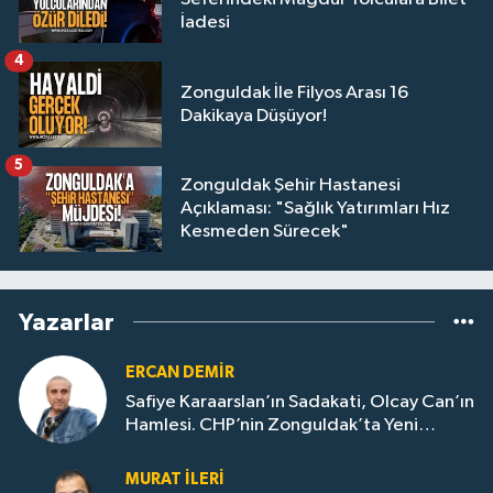
İadesi
4
Zonguldak İle Filyos Arası 16
Dakikaya Düşüyor!
5
Zonguldak Şehir Hastanesi
Açıklaması: "Sağlık Yatırımları Hız
Kesmeden Sürecek"
Yazarlar
ERCAN DEMIR
Safiye Karaarslan’ın Sadakati, Olcay Can’ın
Hamlesi. CHP’nin Zonguldak’ta Yeni
Dönemi..
MURAT İLERI