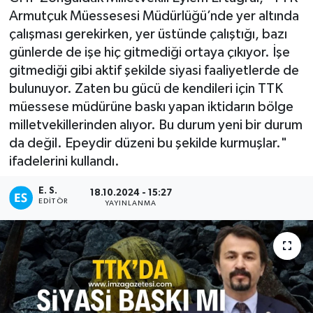
Armutçuk Müessesesi Müdürlüğü’nde yer altında
DEVREK
çalışması gerekirken, yer üstünde çalıştığı, bazı
günlerde de işe hiç gitmediği ortaya çıkıyor. İşe
DÜZCE
gitmediği gibi aktif şekilde siyasi faaliyetlerde de
bulunuyor. Zaten bu gücü de kendileri için TTK
EREĞLİ
müessese müdürüne baskı yapan iktidarın bölge
milletvekillerinden alıyor. Bu durum yeni bir durum
GÖKÇEBEY
da değil. Epeydir düzeni bu şekilde kurmuşlar."
ifadelerini kullandı.
KARABÜK
E. S.
18.10.2024 - 15:27
KASTAMONU
EDITÖR
YAYINLANMA