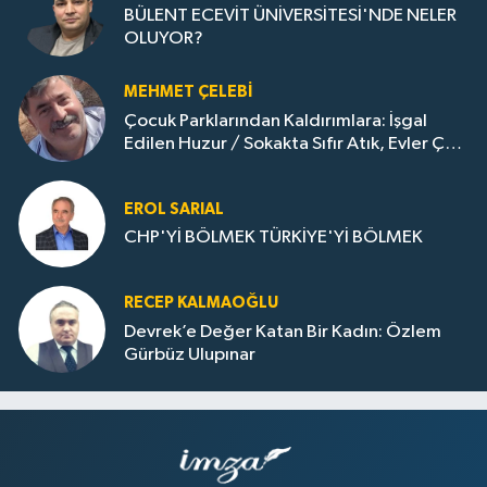
BÜLENT ECEVİT ÜNİVERSİTESİ'NDE NELER
OLUYOR?
MEHMET ÇELEBI
Çocuk Parklarından Kaldırımlara: İşgal
Edilen Huzur / Sokakta Sıfır Atık, Evler Çöp
Dolu
EROL SARIAL
CHP'Yİ BÖLMEK TÜRKİYE'Yİ BÖLMEK
RECEP KALMAOĞLU
Devrek’e Değer Katan Bir Kadın: Özlem
Gürbüz Ulupınar